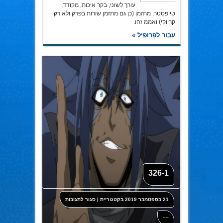
עורך לשוני, בקר איכות, מקודד,
טייפסטר, מתזמן (כן גם מתזמן שורות בפרק ולא רק
קריוקי) ואממ זהו.
עבור לפרופיל »
326-1
על
21 בספטמבר 2019
בקטגוריית
|
סגור לתגובות
326-
1
----