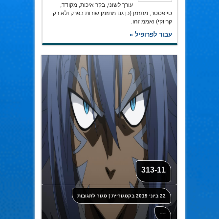
עורך לשוני, בקר איכות, מקודד,
טייפסטר, מתזמן (כן גם מתזמן שורות בפרק ולא רק
קריוקי) ואממ זהו.
עבור לפרופיל »
313-11
על
22 ביוני 2019
בקטגוריית
|
סגור לתגובות
313-
11
----