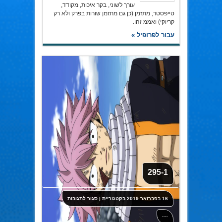
עורך לשוני, בקר איכות, מקודד,
טייפסטר, מתזמן (כן גם מתזמן שורות בפרק ולא רק
קריוקי) ואממ זהו.
עבור לפרופיל »
295-1
על
16 בפברואר 2019
בקטגוריית
|
סגור לתגובות
295-
1
----