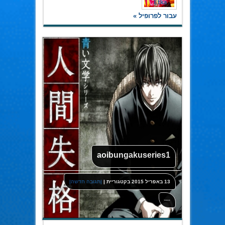
עבור לפרופיל »
aoibungakuseries1
13 באפריל 2015
בקטגוריית
|
|תגובה חדשה|
----