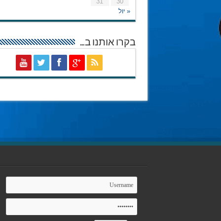
31
30
« יול
בקרו אותנו ב…