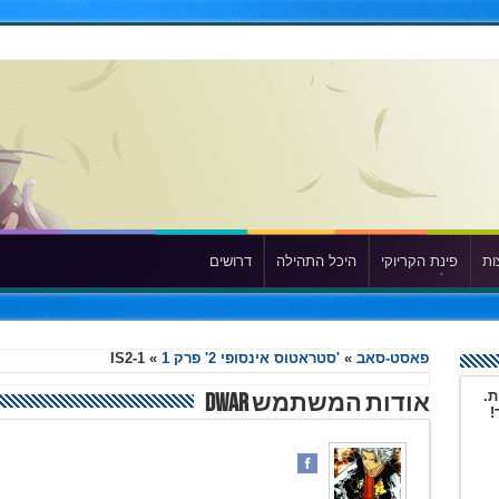
ות
פינת הקריוקי
היכל התהילה
דרושים
פאסט-סאב
»
'סטראטוס אינסופי 2' פרק 1
»
IS2-1
ת.
אודות המשתמש Dwar
!