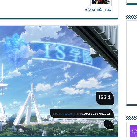
עבור לפרופיל »
IS2-1
19 במאי 2015
בקטגוריית
|
|תגובה חדשה|
----