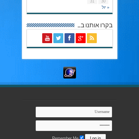
31
30
« יול
בקרו אותנו ב…
Remember Me