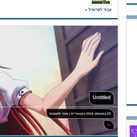
עבור לפרופיל »
Untitled
על
25 באוגוסט 2015
בקטגוריית
|
סגור לתגובות
Untitled
----