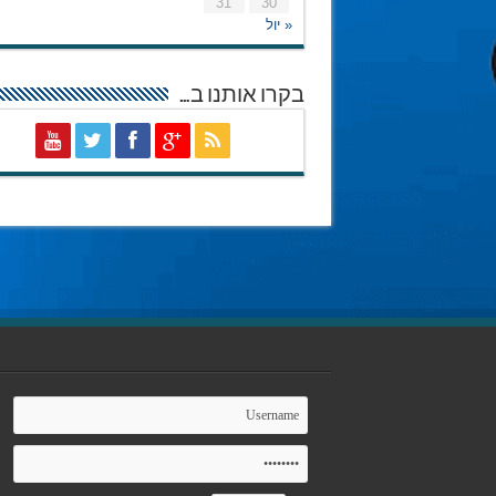
31
30
« יול
בקרו אותנו ב…