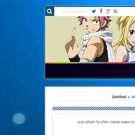
ו.
»
Untitled