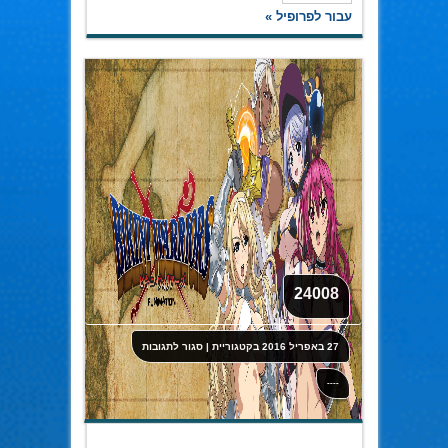
עבור לפרופיל »
24008
על
27 באפריל 2016
בקטגוריית
|
סגור לתגובות
24008
----