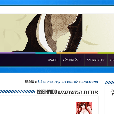
ות
פינת הקריוקי
היכל התהילה
דרושים
פאסט-סאב
»
לוחמות הביקיני- פרקים 3-4
»
53968
ת.
אודות המשתמש IsseiHyodo
!