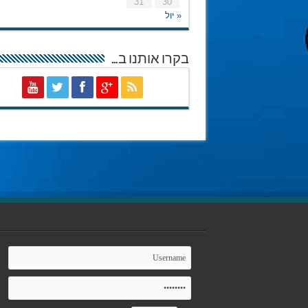
31
30
« יול
בקרו אותנו ב…