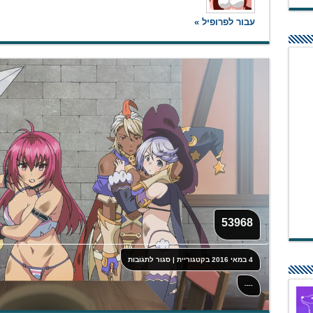
עבור לפרופיל »
53968
על
4 במאי 2016
בקטגוריית
|
סגור לתגובות
53968
----