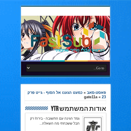
פאסט-סאב
»
כמעט הגענו אל הסוף - גייט פרק
gate11a
»
23
אודות המשתמש YTR
גמד הגינה עם התשובה - בירה! רק
חבל ששכחתי מה השאלה...