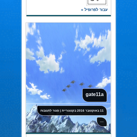
עבור לפרופיל »
gate11a
על
11 באוקטובר 2016
בקטגוריית
|
סגור לתגובות
gate11a
----