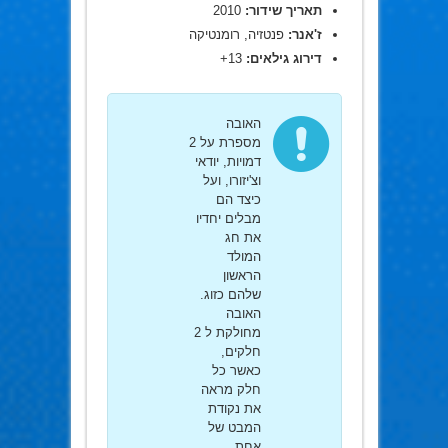
תאריך שידור:
2010
ז'אנר:
פנטזיה, רומנטיקה
דירוג גילאים:
13+
האובה
מספרת על 2
דמויות, יודאי
וצ'יזורו, ועל
כיצד הם
מבלים יחדיו
את חג
המולד
הראשון
שלהם כזוג.
האובה
מחולקת ל 2
חלקים,
כאשר כל
חלק מראה
את נקודת
המבט של
אחת