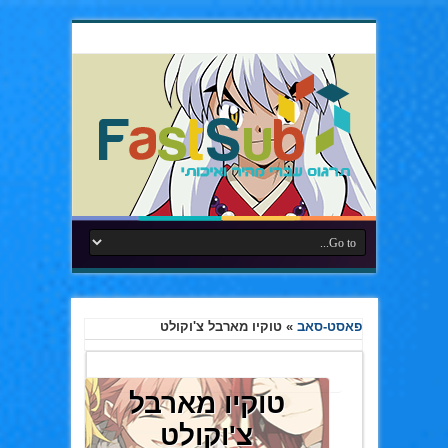
פאסט-סאב
»
טוקיו מארבל צ'וקולט
טוקיו מארבל
צ'וקולט