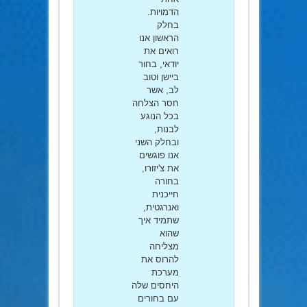
הדמויות.
בחלק
הראשון אנו
רואים את
יודאי, בחור
ביישן וטוב
לב, אשר
חסר הצלחה
בכל הנוגע
לבנות,
ובחלק השני
אנו פוגשים
את צ'יזורו,
בחורה
חייכנית
ואנרגטית,
שתמיד איך
שהוא
מצליחה
להרוס את
מערכת
היחסים שלה
עם בחורים