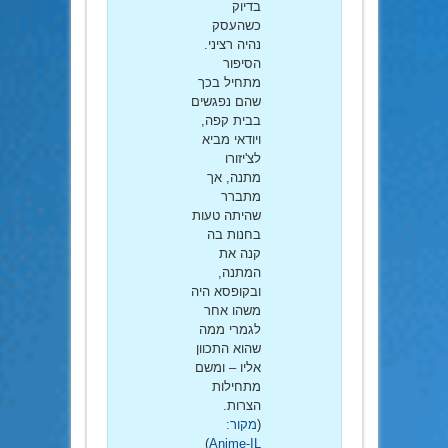
בדיוק
כשהעסק
נהיה רציני.
הסיפור
מתחיל בכך
שהם נפגשים
בבית קפה,
ויודאי מביא
לצ'יזורו
מתנה, אך
מתברר
שהיתה טעות
בחנות בה
קנה את
המתנה,
ובקופסא היה
משהו אחר
לגמרי ממה
שהוא התכוון
אליו – ומשם
מתחילות
הצרות.
(
מקור:
)
Anime-IL