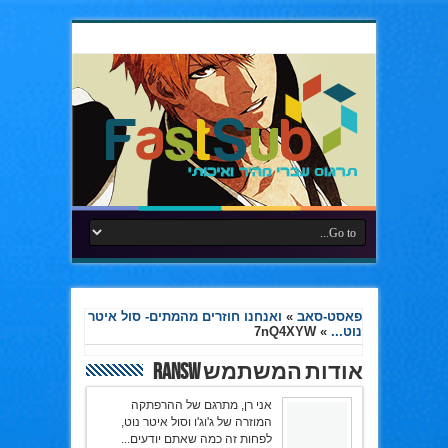
פאסט-סאב
»
ואנחנו חוזרים מהמתים- סול איטר
נוט...
»
7nQ4XYW
אודות המשתמש RanSw
אני רן, מתרגם של ההרפתקה
המוזרה של ג'וג'ו וסול איטר נוט,
לפחות זה כמה שאתם יודעים...