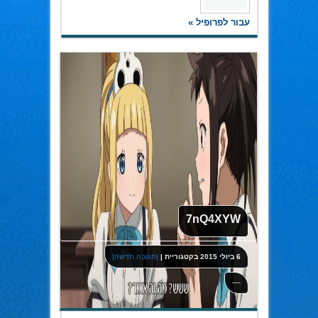
עבור לפרופיל »
7nQ4XYW
6 ביולי 2015
בקטגוריית
|
|תגובה חדשה|
----