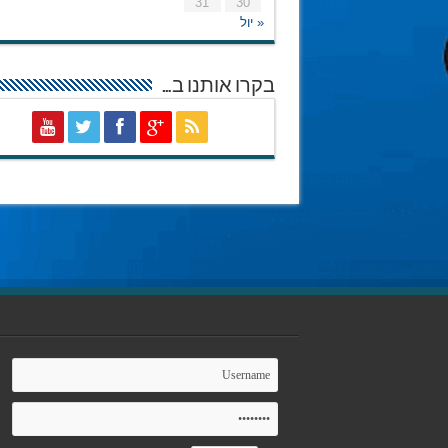
31
30
« יול
בקרו אותנו ב…