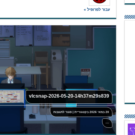
עבור לפרופיל »
vlcsnap-2026-05-20-14h37m29s839
על
20 במאי 2026
בקטגוריית
|
סגור לתגובות
vlcsnap-
2026-
05-
----
20-
14h37m29s839