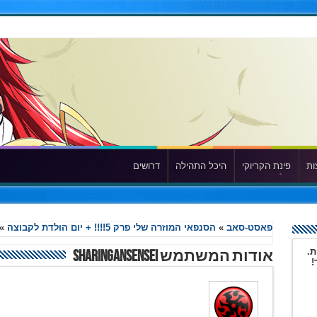
ות
פינת הקריוקי
היכל התהילה
דרושים
פאסט-סאב
»
הסנפאי המוזרה שלי פרק 5!!!! + יום הולדת לקבוצה
»
ת.
אודות המשתמש SharinganSensei
!