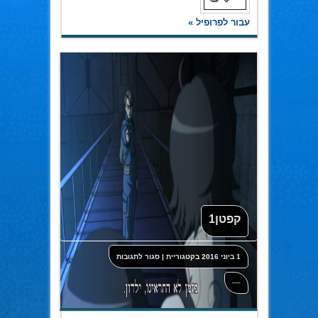
עבור לפרופיל »
קפטן1
על
1 ביוני 2016
בקטגוריית
|
סגור לתגובות
קפטן1
----