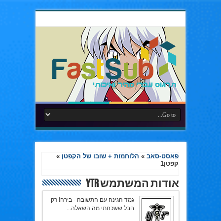
פאסט-סאב
»
הלוחמות + שובו של הקפטן
»
קפטן1
אודות המשתמש YTR
גמד הגינה עם התשובה - בירה! רק
חבל ששכחתי מה השאלה...