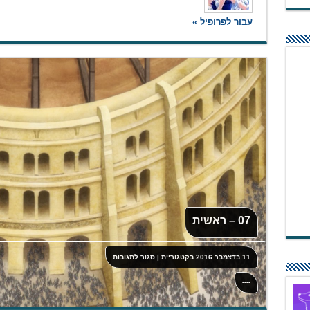
עבור לפרופיל »
07 – ראשית
על
11 בדצמבר 2016
בקטגוריית
|
סגור לתגובות
07
–
ראשית
----