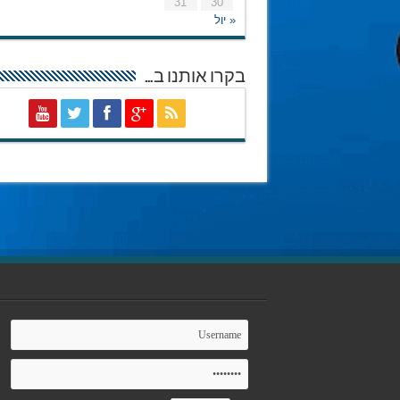
31
30
« יול
בקרו אותנו ב…