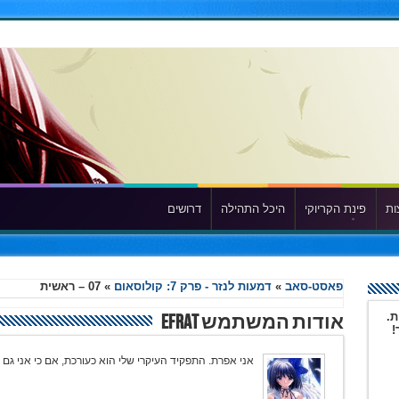
ות
פינת הקריוקי
היכל התהילה
דרושים
פאסט-סאב
»
דמעות לנזר - פרק 7: קולוסאום
»
07 – ראשית
ת.
אודות המשתמש Efrat
!
אני אפרת. התפקיד העיקרי שלי הוא כעורכת, אם כי אני גם