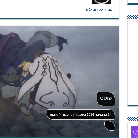
עבור לפרופיל »
פוסט
על
24 בנובמבר 2016
בקטגוריית
|
סגור לתגובות
פוסט
----