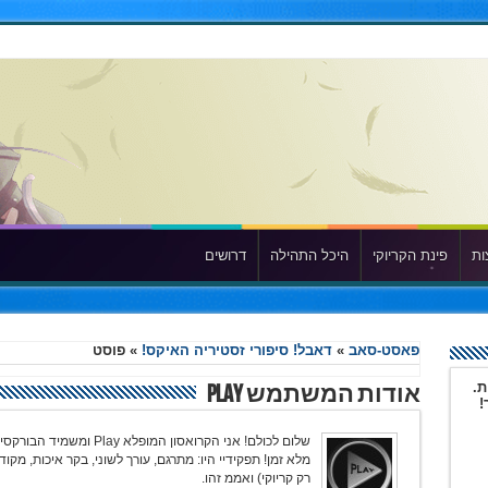
ות
פינת הקריוקי
היכל התהילה
דרושים
פאסט-סאב
»
דאבל! סיפורי זסטיריה האיקס!
»
פוסט
ת.
אודות המשתמש Play
!
מלא זמן! תפקידיי היו: מתרגם, עורך לשוני, בקר איכות, מקו
רק קריוקי) ואממ זהו.