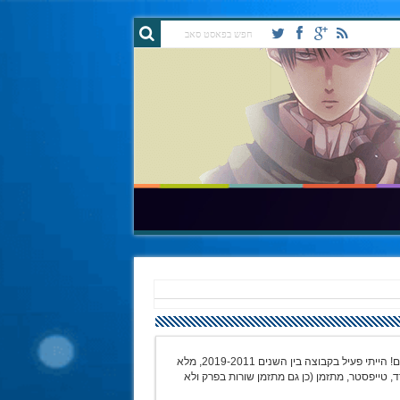
שלום לכולם! אני הקרואסון המופלא Play ומשמיד הבורקסים! הייתי פעיל בקבוצה בין השנים 2019-2011, מלא
דד, טייפסטר, מתזמן (כן גם מתזמן שורות בפרק ולא