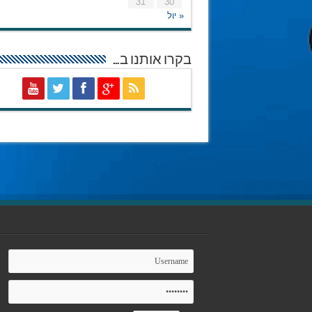
31
30
« יול
בקרו אותנו ב…