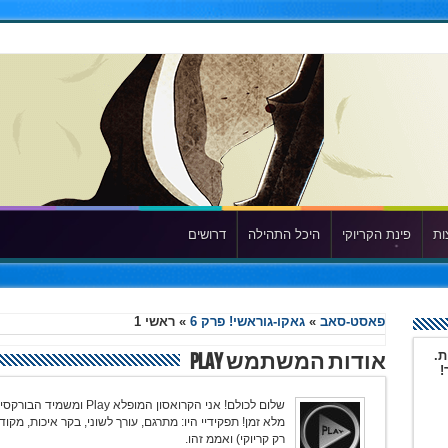
ות
פינת הקריוקי
היכל התהילה
דרושים
פאסט-סאב
»
גאקו-גוראשי! פרק 6
»
ראשי 1
ת.
אודות המשתמש Play
!
מלא זמן! תפקידיי היו: מתרגם, עורך לשוני, בקר איכות, מקו
רק קריוקי) ואממ זהו.