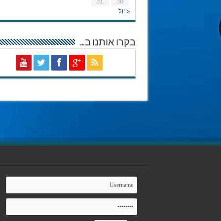
31
30
« יול
בקרו אותנו ב…