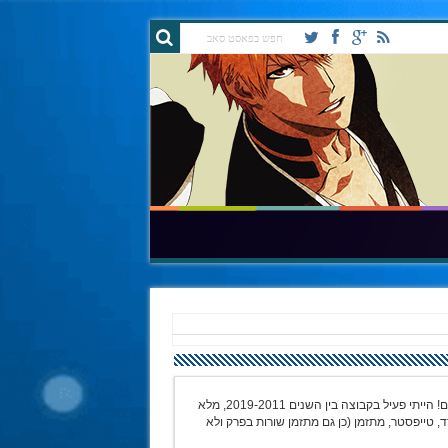
שלום לכולם! אני הקרואסון המופלא Play ומשמיד הבורקסים! הייתי פעיל בקבוצה בין השנים 2019-2011, מלא
דד, טייפסטר, מתזמן (כן גם מתזמן שורות בפרק ולא