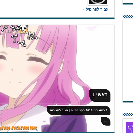
עבור לפרופיל »
ראשי 1
על
3 באוגוסט 2016
בקטגוריית
|
סגור לתגובות
ראשי
1
----