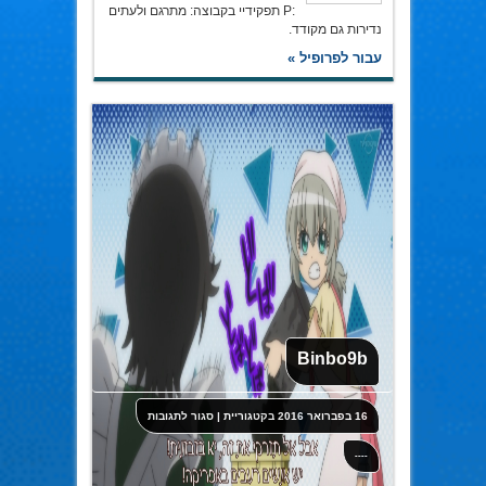
:P תפקידיי בקבוצה: מתרגם ולעתים
נדירות גם מקודד.
עבור לפרופיל »
Binbo9b
על
16 בפברואר 2016
בקטגוריית
|
סגור לתגובות
Binbo9b
----