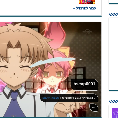
עבור לפרופיל »
bscap0001
6 בפברואר 2015
בקטגוריית
|
|תגובה חדשה|
----