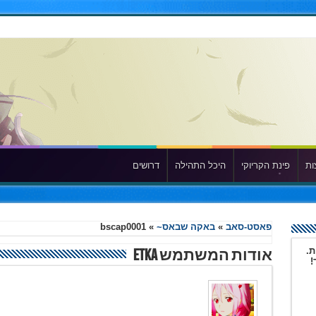
ות
פינת הקריוקי
היכל התהילה
דרושים
פאסט-סאב
»
באקה שבאס~
»
bscap0001
ת.
אודות המשתמש Etka
!