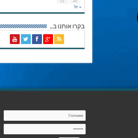
31
30
« יול
בקרו אותנו ב…