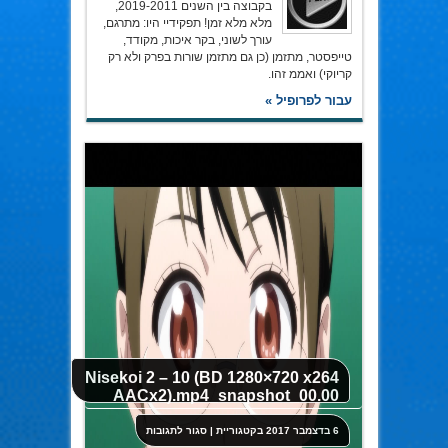
בקבוצה בין השנים 2019-2011,
מלא מלא זמן! תפקידיי היו: מתרגם,
עורך לשוני, בקר איכות, מקודד,
טייפסטר, מתזמן (כן גם מתזמן שורות בפרק ולא רק
קריוקי) ואממ זהו.
עבור לפרופיל »
Nisekoi 2 – 10 (BD 1280×720 x264
AACx2).mp4_snapshot_00.00
על
6 בדצמבר 2017
בקטגוריית
|
סגור לתגובות
Nisekoi