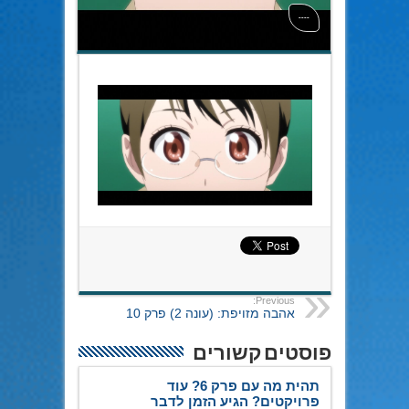
2
–
----
10
(BD
1280×720
x264
AACx2).mp4_snapshot_00.00
Previous:
אהבה מזויפת: (עונה 2) פרק 10
פוסטים קשורים
תהית מה עם פרק 6? עוד
פרויקטים? הגיע הזמן לדבר