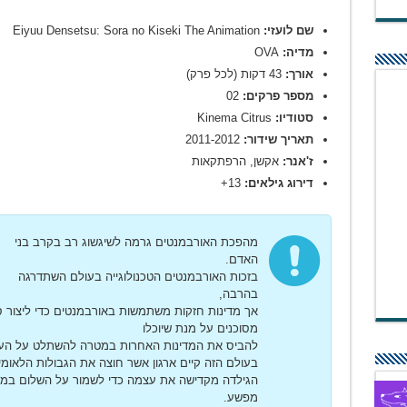
שם לועזי:
Eiyuu Densetsu: Sora no Kiseki The Animation
מדיה:
OVA
אורך:
43 דקות (לכל פרק)
מספר פרקים:
02
סטודיו:
Kinema Citrus
תאריך שידור:
2011-2012
ז'אנר:
אקשן, הרפתקאות
דירוג גילאים:
13+
מהפכת האורבמנטים גרמה לשיגשוג רב בקרב בני
האדם.
בזכות האורבמנטים הטכנולוגייה בעולם השתדרגה
בהרבה,
אך מדינות חזקות משתמשות באורבמנטים כדי ליצור ס
מסוכנים על מנת שיוכלו
להביס את המדינות האחרות במטרה להשתלט על העו
בעולם הזה קיים ארגון אשר חוצה את הגבולות הלאומיי
הגילדה מקדישה את עצמה כדי לשמור על השלום בממ
מפשע.