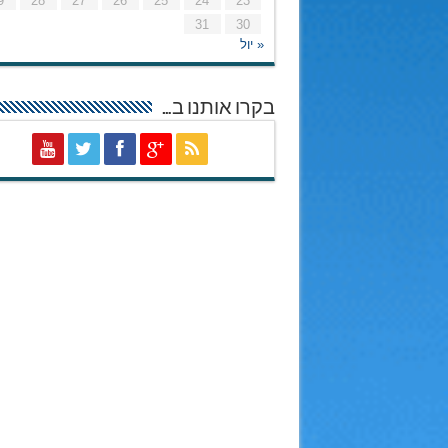
9
28
27
26
25
24
23
31
30
« יול
בקרו אותנו ב…