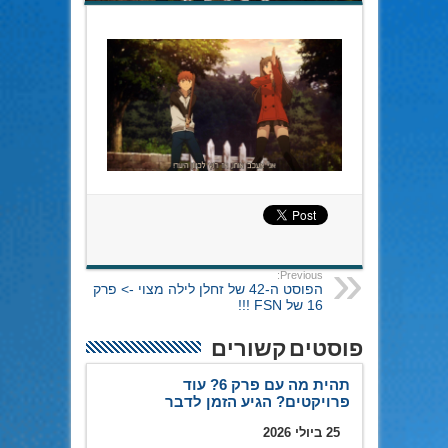
Previous:
הפוסט ה-42 של זחלן לילה מצוי -> פרק
16 של FSN !!!
פוסטים קשורים
תהית מה עם פרק 6? עוד
פרויקטים? הגיע הזמן לדבר
25 ביולי 2026