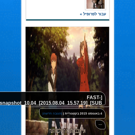
עבור לפרופיל »
[FAST-
SUB]_Fate_Stay_Night_UBW_EP16_1080p_AAC_HEB_[507216A2].mkv_snapshot_10.04_[2015.08.04_15.57.19]
4 באוגוסט 2015
בקטגוריית
|
|תגובה חדשה|
----